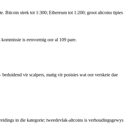
itcoin strek tot 1:300; Ethereum tot 1:200; groot altcoins tipies
% kommissie is eenvormig oor al 109 pare.
beduidend vir scalpers, matig vir posisies wat oor verskeie dae
idings in die kategorie; tweedevlak-altcoins is verhoudingsgewys