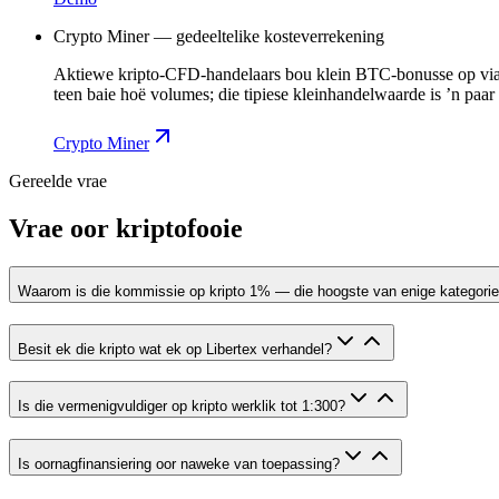
Crypto Miner — gedeeltelike kosteverrekening
Aktiewe kripto-CFD-handelaars bou klein BTC-bonusse op via 
teen baie hoë volumes; die tipiese kleinhandelwaarde is ’n paar
Crypto Miner
Gereelde vrae
Vrae oor kriptofooie
Waarom is die kommissie op kripto 1% — die hoogste van enige kategori
Besit ek die kripto wat ek op Libertex verhandel?
Is die vermenigvuldiger op kripto werklik tot 1:300?
Is oornagfinansiering oor naweke van toepassing?