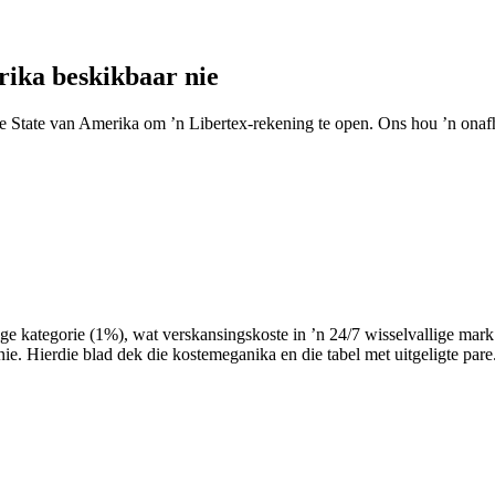
rika beskikbaar nie
e State van Amerika om ’n Libertex-rekening te open. Ons hou ’n onafha
 kategorie (1%), wat verskansingskoste in ’n 24/7 wisselvallige mark w
e. Hierdie blad dek die kostemeganika en die tabel met uitgeligte pare