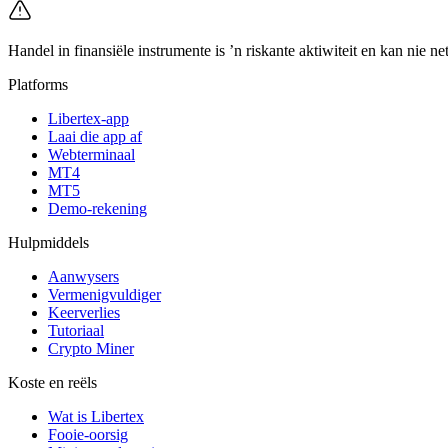
Handel in finansiële instrumente is ’n riskante aktiwiteit en kan nie 
Platforms
Libertex-app
Laai die app af
Webterminaal
MT4
MT5
Demo-rekening
Hulpmiddels
Aanwysers
Vermenigvuldiger
Keerverlies
Tutoriaal
Crypto Miner
Koste en reëls
Wat is Libertex
Fooie-oorsig