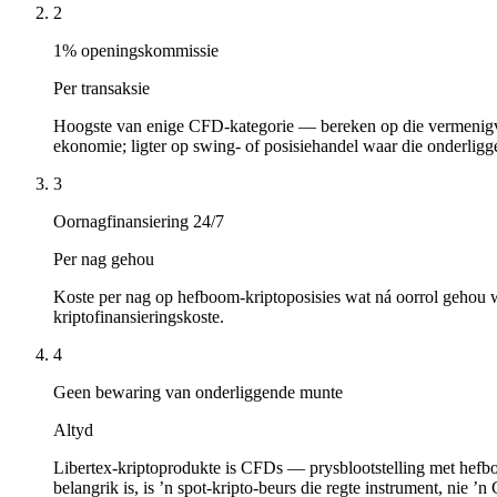
2
1% openingskommissie
Per transaksie
Hoogste van enige CFD-kategorie — bereken op die vermenigvu
ekonomie; ligter op swing- of posisiehandel waar die onderlig
3
Oornagfinansiering 24/7
Per nag gehou
Koste per nag op hefboom-kriptoposisies wat ná oorrol gehou wo
kriptofinansieringskoste.
4
Geen bewaring van onderliggende munte
Altyd
Libertex-kriptoprodukte is CFDs — prysblootstelling met hefbo
belangrik is, is ’n spot-kripto-beurs die regte instrument, nie ’