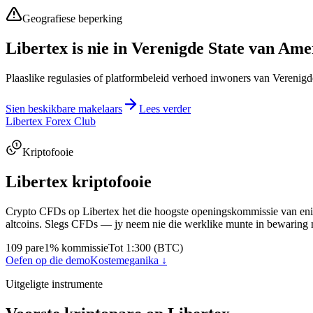
Geografiese beperking
Libertex is nie in Verenigde State van Ame
Plaaslike regulasies of platformbeleid verhoed inwoners van Verenigd
Sien beskikbare makelaars
Lees verder
Libertex Forex Club
Kriptofooie
Libertex kriptofooie
Crypto CFDs op Libertex het die hoogste openingskommissie van enige
altcoins. Slegs CFDs — jy neem nie die werklike munte in bewaring ni
109 pare
1% kommissie
Tot 1:300 (BTC)
Oefen op die demo
Kostemeganika ↓
Uitgeligte instrumente