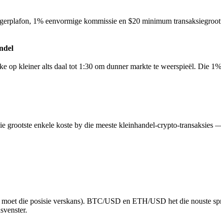
erplafon, 1% eenvormige kommissie en $20 minimum transaksiegrootte. B
ndel
rke op kleiner alts daal tot 1:30 om dunner markte te weerspieël. Die 1
grootste enkele koste by die meeste kleinhandel-crypto-transaksies — 
ar moet die posisie verskans). BTC/USD en ETH/USD het die nouste spre
svenster.