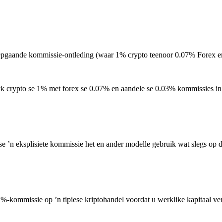
iepgaande kommissie-ontleding (waar 1% crypto teenoor 0.07% Forex e
k crypto se 1% met forex se 0.07% en aandele se 0.03% kommissies in
ksplisiete kommissie het en ander modelle gebruik wat slegs op die 
1%-kommissie op ’n tipiese kriptohandel voordat u werklike kapitaal ve