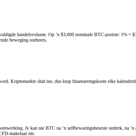
ldigde handelsvolume. Op ’n $3,000 nominale BTC-posisie: 1% = $30 
gende beweging oorheers.
rd. Kriptomarkte sluit nie, dus loop finansieringskoste elke kalender
omwerking. Jy kan nie BTC na ’n selfbewaringsbeursie onttrek, na ’n an
n CFD-makelaar nie.