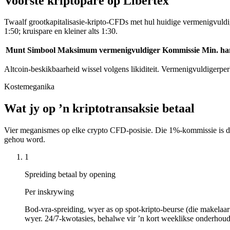
Voorste kriptopare op Libertex
Twaalf grootkapitalisasie-kripto-CFDs met hul huidige vermenigvuldig
1:50; kruispare en kleiner alts 1:30.
Munt
Simbool
Maksimum vermenigvuldiger
Kommissie
Min. ha
Altcoin-beskikbaarheid wissel volgens likiditeit. Vermenigvuldigerpe
Kostemeganika
Wat jy op ’n kriptotransaksie betaal
Vier meganismes op elke crypto CFD-posisie. Die 1%-kommissie is die 
gehou word.
1
Spreiding betaal by opening
Per inskrywing
Bod-vra-spreiding, wyer as op spot-kripto-beurse (die makela
wyer. 24/7-kwotasies, behalwe vir ’n kort weeklikse onderhoud