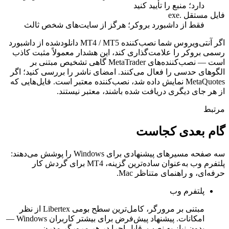
دارد؛ منبع را تأیید کنید
فایل مستقل .exe
فقط از داشبورد بروکر؛ هرگز از سایت‌های شخص ثالث
اگر آنتی‌ویروس شما نصب‌کننده MT4 / MT5 دانلودشده از داشبورد
رسمی بروکر را علامت‌گذاری کند، این هشدار معمولاً مثبت کاذب
است — نصب‌کننده‌های MetaTrader گاهی تشخیص مبتنی بر
الگوهای حدسی را فعال می‌کنند. امضای ناشر را بررسی کنید؛ اگر
MetaQuotes نمایش داده شد، نصب‌کننده معتبر است. فایل‌هایی که
از هر جای دیگری دریافت شده باشند، معتبر نیستند.
مرتبط
گام بعدی کجاست
سه صفحه مسیرهای پیشنهادی برای Windows را پوشش می‌دهند:
پلتفرم وب به‌عنوان ساده‌ترین گزینه، MT4 برای گردش کار
حرفه‌ای، و راهنمای متناظر Mac.
پلتفرم وب
مبتنی بر مرورگر، کامل‌ترین سطح بومی Libertex از نظر
امکانات. پیشنهاد پیش‌فرض برای بیشتر کاربران Windows —
بدون نیاز به نصب، قابل اجرا در هر مرورگر مدرن.