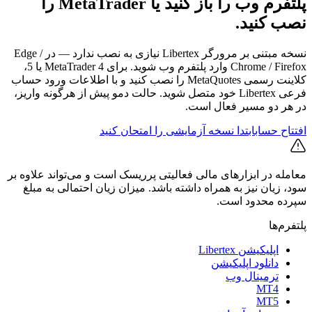
پلتفرم وب را باز کنید یا MetaTrader را
نصب کنید.
نسخه مبتنی بر مرورگر Libertex نیازی به نصب ندارد — در Edge /
Chrome / Firefox وارد پلتفرم وب شوید. برای MetaTrader 4 یا 5،
کلاینت رسمی MetaQuotes را نصب کنید و با اطلاعات ورود حساب
فرعی Libertex خود متصل شوید. حالت دمو پیش از هرگونه واریز،
در هر دو مسیر فعال است.
افتتاح حساب
ابتدا نسخه آزمایشی را امتحان کنید
معامله در ابزارهای مالی فعالیتی پرریسک است و می‌تواند علاوه بر
سود، زیان نیز به همراه داشته باشد. میزان زیان احتمالی به مبلغ
سپرده محدود است.
پلتفرم‌ها
اپلیکیشن Libertex
دانلود اپلیکیشن
ترمینال وب
MT4
MT5