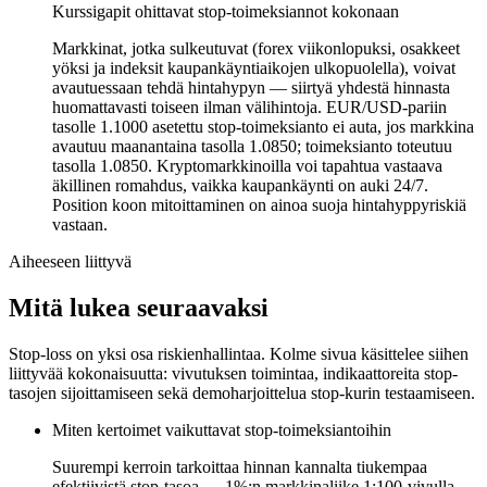
Kurssigapit ohittavat stop-toimeksiannot kokonaan
Markkinat, jotka sulkeutuvat (forex viikonlopuksi, osakkeet
yöksi ja indeksit kaupankäyntiaikojen ulkopuolella), voivat
avautuessaan tehdä hintahypyn — siirtyä yhdestä hinnasta
huomattavasti toiseen ilman välihintoja. EUR/USD-pariin
tasolle 1.1000 asetettu stop-toimeksianto ei auta, jos markkina
avautuu maanantaina tasolla 1.0850; toimeksianto toteutuu
tasolla 1.0850. Kryptomarkkinoilla voi tapahtua vastaava
äkillinen romahdus, vaikka kaupankäynti on auki 24/7.
Position koon mitoittaminen on ainoa suoja hintahyppyriskiä
vastaan.
Aiheeseen liittyvä
Mitä lukea seuraavaksi
Stop-loss on yksi osa riskienhallintaa. Kolme sivua käsittelee siihen
liittyvää kokonaisuutta: vivutuksen toimintaa, indikaattoreita stop-
tasojen sijoittamiseen sekä demoharjoittelua stop-kurin testaamiseen.
Miten kertoimet vaikuttavat stop-toimeksiantoihin
Suurempi kerroin tarkoittaa hinnan kannalta tiukempaa
efektiivistä stop-tasoa — 1%:n markkinaliike 1:100-vivulla