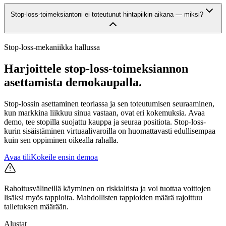
Stop-loss-toimeksiantoni ei toteutunut hintapiikin aikana — miksi?
Stop-loss-mekaniikka hallussa
Harjoittele stop-loss-toimeksiannon
asettamista demokaupalla.
Stop-lossin asettaminen teoriassa ja sen toteutumisen seuraaminen,
kun markkina liikkuu sinua vastaan, ovat eri kokemuksia. Avaa
demo, tee stopilla suojattu kauppa ja seuraa positiota. Stop-loss-
kurin sisäistäminen virtuaalivaroilla on huomattavasti edullisempaa
kuin sen oppiminen oikealla rahalla.
Avaa tili
Kokeile ensin demoa
Rahoitusvälineillä käyminen on riskialtista ja voi tuottaa voittojen
lisäksi myös tappioita. Mahdollisten tappioiden määrä rajoittuu
talletuksen määrään.
Alustat