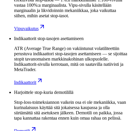
vastaa 100%:a marginaalista. Vipu-sivulla käsitellään
marginaalin ja likvidoinnin mekaniikkaa, joka vaikuttaa
siihen, mihin asetat stop-tasot.
Vipuvaikutus
Indikaattorit stop-tasojen asettamiseen
ATR (Average True Range) on vakiintunut volatiliteettiin
perustuva indikaattori stop-tasojen asettamiseen — se sijoittaa
stopit tavanomaisen markkinakohinan ulkopuolelle.
Indikaattorit-sivulla kerrotaan, mitä on saatavilla natiivisti ja
MetaTrader.
Indikaattorit
Harjoittele stop-kuria demotilillä
Stop-loss-toimeksiannon vaikein osa ei ole mekaniikka, vaan
kurinalaisuus käyttää sitä jokaisessa kaupassa ja olla
siirtämättä sitä asetuksen jälkeen. Demotili on paikka, jossa
tapa kannattaa rakentaa ennen kuin omaa rahaa on pelissä.
Demotili