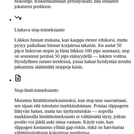
heikompi. Riskienhallinnan perustyökalu; liitä sellainen
jokaiseen positioon.
Liukuva stop-toimeksianto
Liikkuu hinnan mukana, kun kauppa etenee eduksesi, mutta
pysyy paikallaan hinnan korjatessa takaisin. Jos asetat 50
pip:n liukuvan stopin ja hinta liikkuu 100 pips suuntaasi, stop
on seurannut perässä 50 pips etäisyydellä — lukiten voittoa.
Hyödyllinen runner-treideissä, joissa haluat hyödyntää trendin
jatkumista säätämättä stoppeja käsin.
Stop-limit-toimeksianto
Muuntuu limiittitoimeksiannoksi, kun stop-taso saavutetaan,
sen sijaan että toteutuisi markkinahintaan. Poistaa slippageen
liittyvän haitan, mutta tuo täyttymisriskin — nopeilla
markkinoilla limiittitoimeksianto ei välttämättä täyty, jolloin
positio voi jäädä auki sinua vastaan. Käytä vain, kun
slippagen kustannus ylittää gap-riskin, mikä on harvinaista
vähittäissijoittajan kokoisissa positioissa.