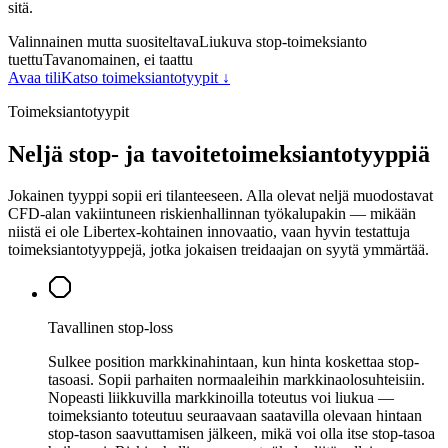
sitä.
Valinnainen mutta suositeltava
Liukuva stop-toimeksianto
tuettu
Tavanomainen, ei taattu
Avaa tili
Katso toimeksiantotyypit ↓
Toimeksiantotyypit
Neljä stop- ja tavoitetoimeksiantotyyppiä
Jokainen tyyppi sopii eri tilanteeseen. Alla olevat neljä muodostavat
CFD-alan vakiintuneen riskienhallinnan työkalupakin — mikään
niistä ei ole Libertex-kohtainen innovaatio, vaan hyvin testattuja
toimeksiantotyyppejä, jotka jokaisen treidaajan on syytä ymmärtää.
Tavallinen stop-loss
Sulkee position markkinahintaan, kun hinta koskettaa stop-
tasoasi. Sopii parhaiten normaaleihin markkinaolosuhteisiin.
Nopeasti liikkuvilla markkinoilla toteutus voi liukua —
toimeksianto toteutuu seuraavaan saatavilla olevaan hintaan
stop-tason saavuttamisen jälkeen, mikä voi olla itse stop-tasoa