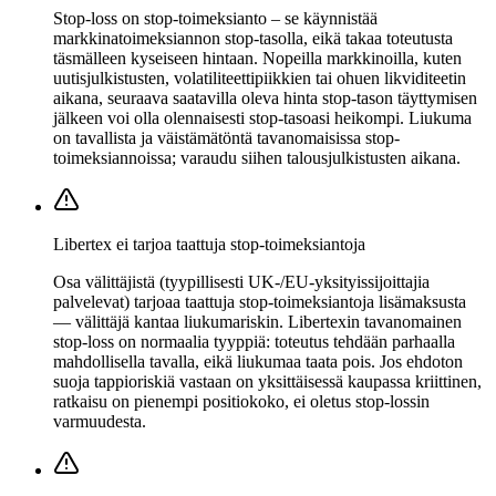
Stop-loss on stop-toimeksianto – se käynnistää
markkinatoimeksiannon stop-tasolla, eikä takaa toteutusta
täsmälleen kyseiseen hintaan. Nopeilla markkinoilla, kuten
uutisjulkistusten, volatiliteettipiikkien tai ohuen likviditeetin
aikana, seuraava saatavilla oleva hinta stop-tason täyttymisen
jälkeen voi olla olennaisesti stop-tasoasi heikompi. Liukuma
on tavallista ja väistämätöntä tavanomaisissa stop-
toimeksiannoissa; varaudu siihen talousjulkistusten aikana.
Libertex ei tarjoa taattuja stop-toimeksiantoja
Osa välittäjistä (tyypillisesti UK-/EU-yksityissijoittajia
palvelevat) tarjoaa taattuja stop-toimeksiantoja lisämaksusta
— välittäjä kantaa liukumariskin. Libertexin tavanomainen
stop-loss on normaalia tyyppiä: toteutus tehdään parhaalla
mahdollisella tavalla, eikä liukumaa taata pois. Jos ehdoton
suoja tappioriskiä vastaan on yksittäisessä kaupassa kriittinen,
ratkaisu on pienempi positiokoko, ei oletus stop-lossin
varmuudesta.