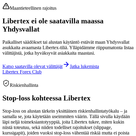
Maantieteellinen rajoitus
Libertex ei ole saatavilla maassa
Yhdysvallat
Paikalliset säädökset tai alustan käytäntö estävät maan Yhdysvallat
asukkaita avaamasta Libertex-tiliä. Ylläpidämme riippumatonta listaa
välittäjistä, jotka hyväksyvät asiakkaita maastasi.
Katso saatavilla olevat välittäjät
Jatka lukemista
Libertex Forex Club
Riskienhallinta
Stop-loss kohteessa Libertex
Stop-loss on alustan tärkein yksittäinen riskienhallintatyökalu – ja
samalla se, jota käytetään useimmiten väärin. Tällä sivulla käydään
läpi neljä toimeksiantotyyppiä, joita Libertex tukee, miten kukin
niistä toteutuu, sekä niiden todelliset rajoitukset (slippage,
kurssigapit), joiden vuoksi stop-loss vähentää riskiä mutta ei poista