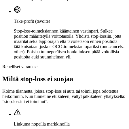
Take-profit (tavoite)
Stop-loss-toimeksiannon käänteinen vastinpari. Sulkee
position määritetyllä voittotasolla. Yhdistä stop-lossiin, jotta
määrität sekä tappiorajan että tavoitetason ennen positiota —
tätä kutsutaan joskus OCO-toimeksiantopariksi (one-cancels-
other). Poistaa tunneperäisen houkutuksen pitää voitollisia
positioita auki suunnitelman yli.
Rehelliset varaukset
Miltä stop-loss ei suojaa
Kolme tilannetta, joissa stop-loss ei auta tai toimii jopa odotettua
heikommin. Kun tunnet ne etukäteen, vältyt jälkikäteen yllätykseltä:
”stop-lossini ei toiminut”.
Liukuma nopeilla markkinoilla