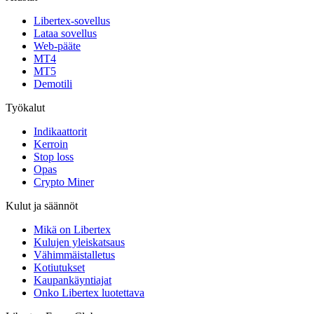
Libertex-sovellus
Lataa sovellus
Web-pääte
MT4
MT5
Demotili
Työkalut
Indikaattorit
Kerroin
Stop loss
Opas
Crypto Miner
Kulut ja säännöt
Mikä on Libertex
Kulujen yleiskatsaus
Vähimmäistalletus
Kotiutukset
Kaupankäyntiajat
Onko Libertex luotettava