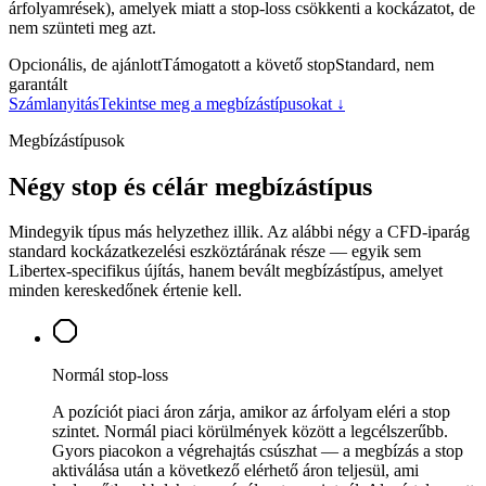
árfolyamrések), amelyek miatt a stop-loss csökkenti a kockázatot, de
nem szünteti meg azt.
Opcionális, de ajánlott
Támogatott a követő stop
Standard, nem
garantált
Számlanyitás
Tekintse meg a megbízástípusokat ↓
Megbízástípusok
Négy stop és célár megbízástípus
Mindegyik típus más helyzethez illik. Az alábbi négy a CFD-iparág
standard kockázatkezelési eszköztárának része — egyik sem
Libertex-specifikus újítás, hanem bevált megbízástípus, amelyet
minden kereskedőnek értenie kell.
Normál stop-loss
A pozíciót piaci áron zárja, amikor az árfolyam eléri a stop
szintet. Normál piaci körülmények között a legcélszerűbb.
Gyors piacokon a végrehajtás csúszhat — a megbízás a stop
aktiválása után a következő elérhető áron teljesül, ami