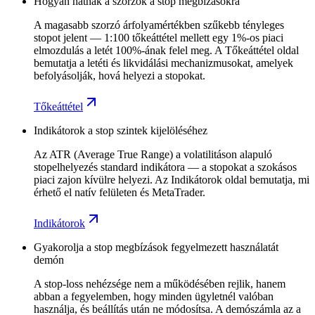
Hogyan hatnak a szorzók a stop megbízásokra
A magasabb szorzó árfolyamértékben szűkebb tényleges
stopot jelent — 1:100 tőkeáttétel mellett egy 1%-os piaci
elmozdulás a letét 100%-ának felel meg. A Tőkeáttétel oldal
bemutatja a letéti és likvidálási mechanizmusokat, amelyek
befolyásolják, hová helyezi a stopokat.
Tőkeáttétel
Indikátorok a stop szintek kijelöléséhez
Az ATR (Average True Range) a volatilitáson alapuló
stopelhelyezés standard indikátora — a stopokat a szokásos
piaci zajon kívülre helyezi. Az Indikátorok oldal bemutatja, mi
érhető el natív felületen és MetaTrader.
Indikátorok
Gyakorolja a stop megbízások fegyelmezett használatát
demón
A stop-loss nehézsége nem a működésében rejlik, hanem
abban a fegyelemben, hogy minden ügyletnél valóban
használja, és beállítás után ne módosítsa. A demószámla az a