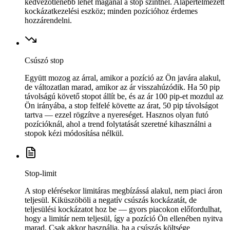
kedvezőtlenebb lehet magánál a stop szintnél. Alapértelmezett
kockázatkezelési eszköz; minden pozícióhoz érdemes
hozzárendelni.
Csúszó stop
Együtt mozog az árral, amikor a pozíció az Ön javára alakul,
de változatlan marad, amikor az ár visszahúzódik. Ha 50 pip
távolságú követő stopot állít be, és az ár 100 pip-et mozdul az
Ön irányába, a stop felfelé követte az árat, 50 pip távolságot
tartva — ezzel rögzítve a nyereséget. Hasznos olyan futó
pozícióknál, ahol a trend folytatását szeretné kihasználni a
stopok kézi módosítása nélkül.
Stop-limit
A stop elérésekor limitáras megbízássá alakul, nem piaci áron
teljesül. Kiküszöböli a negatív csúszás kockázatát, de
teljesülési kockázatot hoz be — gyors piacokon előfordulhat,
hogy a limitár nem teljesül, így a pozíció Ön ellenében nyitva
marad. Csak akkor használja, ha a csúszás költsége