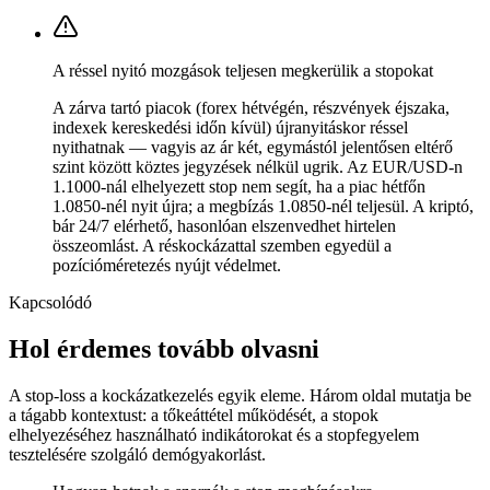
A réssel nyitó mozgások teljesen megkerülik a stopokat
A zárva tartó piacok (forex hétvégén, részvények éjszaka,
indexek kereskedési időn kívül) újranyitáskor réssel
nyithatnak — vagyis az ár két, egymástól jelentősen eltérő
szint között köztes jegyzések nélkül ugrik. Az EUR/USD-n
1.1000-nál elhelyezett stop nem segít, ha a piac hétfőn
1.0850-nél nyit újra; a megbízás 1.0850-nél teljesül. A kriptó,
bár 24/7 elérhető, hasonlóan elszenvedhet hirtelen
összeomlást. A réskockázattal szemben egyedül a
pozícióméretezés nyújt védelmet.
Kapcsolódó
Hol érdemes tovább olvasni
A stop-loss a kockázatkezelés egyik eleme. Három oldal mutatja be
a tágabb kontextust: a tőkeáttétel működését, a stopok
elhelyezéséhez használható indikátorokat és a stopfegyelem
tesztelésére szolgáló demógyakorlást.