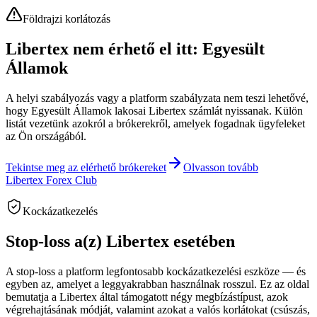
Földrajzi korlátozás
Libertex nem érhető el itt: Egyesült
Államok
A helyi szabályozás vagy a platform szabályzata nem teszi lehetővé,
hogy Egyesült Államok lakosai Libertex számlát nyissanak. Külön
listát vezetünk azokról a brókerekről, amelyek fogadnak ügyfeleket
az Ön országából.
Tekintse meg az elérhető brókereket
Olvasson tovább
Libertex Forex Club
Kockázatkezelés
Stop-loss a(z) Libertex esetében
A stop-loss a platform legfontosabb kockázatkezelési eszköze — és
egyben az, amelyet a leggyakrabban használnak rosszul. Ez az oldal
bemutatja a Libertex által támogatott négy megbízástípust, azok
végrehajtásának módját, valamint azokat a valós korlátokat (csúszás,