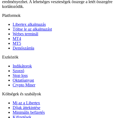
eredményezhet. A lehetséges veszteségek összege a letét összegére
korlátozódik.
Platformok
Libertex alkalmazás
Töltse le az alkalmazást
Webes terminál
MT4
MT5
Demószámla
Eszközök
Indikátorok
Szorzó
Stop loss
Oktatóanyag
Crypto Miner
Költségek és szabályok
Mi az a Libertex
Díjak áttekintése
Minimális befizetés
Kifizetések