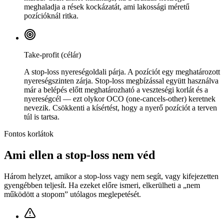
meghaladja a rések kockázatát, ami lakossági méretű
pozícióknál ritka.
Take-profit (célár)
A stop-loss nyereségoldali párja. A pozíciót egy meghatározott
nyereségszinten zárja. Stop-loss megbízással együtt használva
már a belépés előtt meghatározható a veszteségi korlát és a
nyereségcél — ezt olykor OCO (one-cancels-other) keretnek
nevezik. Csökkenti a kísértést, hogy a nyerő pozíciót a terven
túl is tartsa.
Fontos korlátok
Ami ellen a stop-loss nem véd
Három helyzet, amikor a stop-loss vagy nem segít, vagy kifejezetten
gyengébben teljesít. Ha ezeket előre ismeri, elkerülheti a „nem
működött a stopom” utólagos meglepetését.