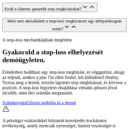
Kínál a Libertex garantált stop megbízásokat?
Miért nem aktiválódott a stop-loss megbízásom egy árfolyamkiugrás
során?
A stop-loss mechanikájának megértése
Gyakorold a stop-loss elhelyezését
demóügyleten.
Elméletben beállítani egy stop-loss megbízást, és végignézni, ahogy
az teljesül, amikor a piac Ön ellen fordul, két különböző élmény.
Nyissa meg a demót, kössön ügyletet stop megbízással, és kövesse a
pozíciót. A stop-loss fegyelem elsajátítása virtuális pénzen jóval
olcsóbb, mint éles számlán megtanulni.
Számlanyitás
Először próbálja ki a demót
A pénzügyi eszközökkel folytatott kereskedés kockázatos
tevékenység, amely nemcsak nyereséget, hanem veszteséget is