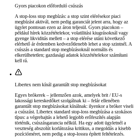
Gyors piacokon előforduló csúszás
A stop-loss stop megbízás: a stop szint elérésekor piaci
megbízást aktivál, nem pedig garanciát jelent arra, hogy az
ügylet pontosan ezen az áron teljesül. Gyors piacokon –
például hírek közzétételekor, volatilitási kiugrásoknál vagy
gyenge likviditás mellett – a stop elérése utáni következő
elérhető ár érdemben kedvezőtlenebb lehet a stop szintnél. A
csúszás a standard stop megbízásoknál normális és
elkerülhetetlen; gazdasági adatok közzétételekor számítani
kell rá.
Libertex nem kínál garantált stop megbízásokat
Egyes brókerek – jellemzően azok, amelyek brit / EU-s
lakossági kereskedőket szolgálnak ki – felár ellenében
garantált stop megbízásokat kínálnak: ilyenkor a bróker viseli
a csúszást. Libertex standard stop-loss megbízása a szokásos
típus: a végrehajtás a lehető legjobb erőfeszítés alapján
történik, csúszásgarancia nélkül. Ha egy adott ügyletnél a
veszteség abszolút korlátozása kritikus, a megoldás a kisebb
pozícióméret, nem pedig a stop-lossra épített feltételezés.