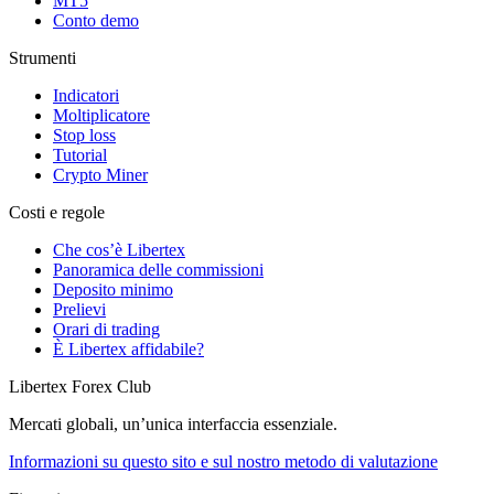
MT5
Conto demo
Strumenti
Indicatori
Moltiplicatore
Stop loss
Tutorial
Crypto Miner
Costi e regole
Che cos’è Libertex
Panoramica delle commissioni
Deposito minimo
Prelievi
Orari di trading
È Libertex affidabile?
Libertex Forex Club
Mercati globali, un’unica interfaccia essenziale.
Informazioni su questo sito e sul nostro metodo di valutazione