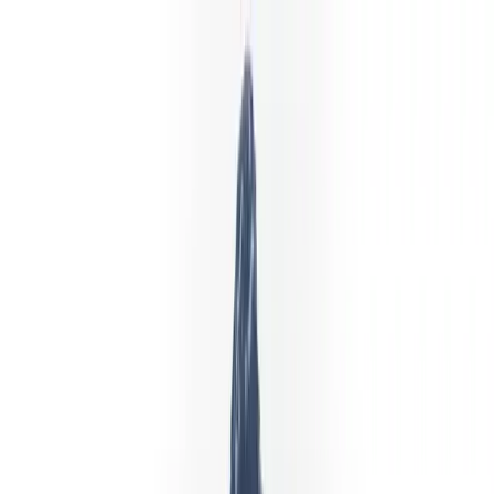
Geografisk begrensning
Libertex er ikke tilgjengelig i USA
Lokale regler eller plattformpolicy hindrer innbyggere i USA fra å
åpne en Libertex-konto. Vi fører en uavhengig liste over meglere
som tar imot kunder fra landet ditt.
Se tilgjengelige meglere
Fortsett å lese
Libertex Forex Club
Multiplikator
Hva er en multiplikator på Libertex
«Multiplier» er Libertexs betegnelse på det andre CFD-plattformer
kaller giring – forholdet mellom marginen du stiller, og den
nominelle posisjonsstørrelsen du kontrollerer. Ordrevinduet viser
den som et tall du kan endre (1, 10, 50, 100, 999); denne siden
forklarer hva disse tallene innebærer.
Libertex begrep for giring
Kan justeres for hver handel
Opptil 1:999