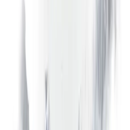
Spørsmål om multiplikator
Er «multiplikator» bare Libertexs ord for giring?
Hva er forskjellen på «multiplikator» og «giring»?
Hva er maksimal multiplikator på Libertex?
Fungerer multiplikatoren på samme måte på MT4 og MT5?
Er en høyere multiplikator mer risikabel?
Hvordan påvirker multiplikator margin call og likvidering?
Kan en høy multiplikator tømme kontoen min?
Hvorfor er multiplikatorer for krypto lavere enn for Forex?