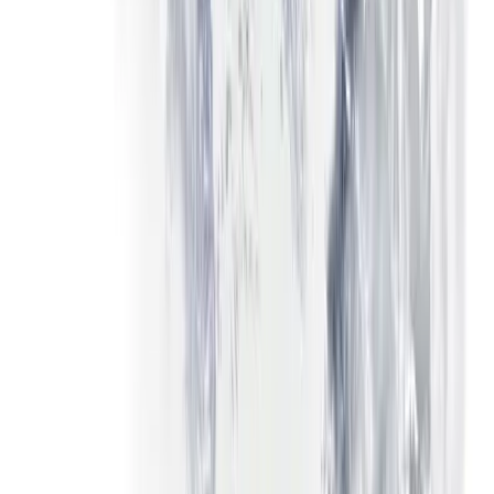
Slik handler du
Handelsflyt i sju trinn, inkludert hvordan du beregner
posisjonsstørrelse ved å bruke multiplikator og stop-loss
sammen. Praktisk og handlingsorientert.
Slik handler du
Demokonto
$50,000 i virtuelle midler, plattform i sanntid. Flytt
multiplikator-glidebryteren på reelle instrumenter og se
hvordan reservert margin endres — uten å binde kapital.
Demo
Slik fungerer inntjeningen i praksis – den ærlige versjonen
Dropp «frigjør potensialet ditt»-vinklingen. Siden forklarer
den symmetriske mekanikken – du tjener hvis prisen går din
vei, og taper hvis den går mot deg – samt den publiserte
realiteten: 60-80% av ikke-profesjonelle CFD-tradere taper
penger på bransjenivå. Nyttig kontekst før du handler med